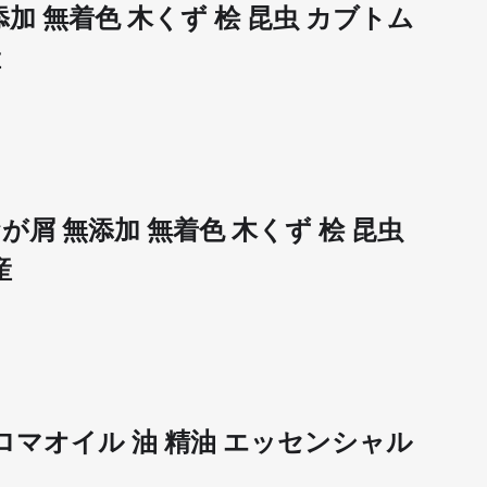
無添加 無着色 木くず 桧 昆虫 カブトム
産
おが屑 無添加 無着色 木くず 桧 昆虫
産
 アロマオイル 油 精油 エッセンシャル