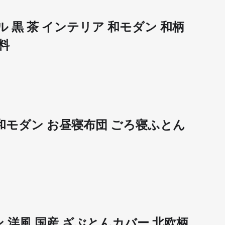
プル 黒 茶 インテリア 和モダン 和柄
料
北欧 和モダン お昼寝布団 ごろ寝ふとん
ダン 洋風 国産 ざぶとんカバー 北欧柄