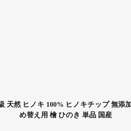
級 天然 ヒノキ 100% ヒノキチップ 無添
め替え用 檜 ひのき 単品 国産