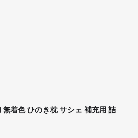
加 無着色 ひのき枕 サシェ 補充用 詰