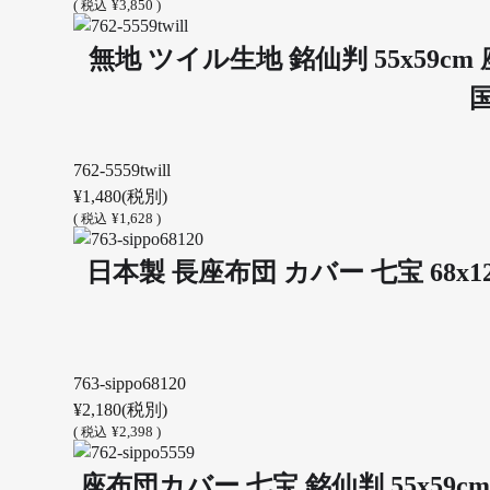
(
¥3,850 )
税込
無地 ツイル生地 銘仙判 55x59c
762-5559twill
¥1,480
(税別)
(
¥1,628 )
税込
日本製 長座布団 カバー 七宝 68x
763-sippo68120
¥2,180
(税別)
(
¥2,398 )
税込
座布団カバー 七宝 銘仙判 55x59