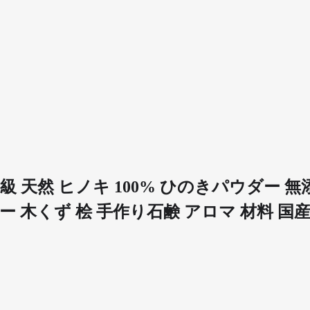
高級 天然 ヒノキ 100% ひのきパウダー
ー 木くず 桧 手作り石鹸 アロマ 材料 国