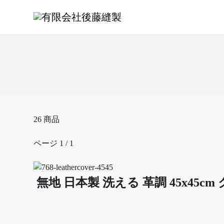
コ
ン
テ
ン
ツ
に
ス
キ
ッ
プ
26
商品
ページ 1 / 1
無地 日本製 洗える 革調 45x45